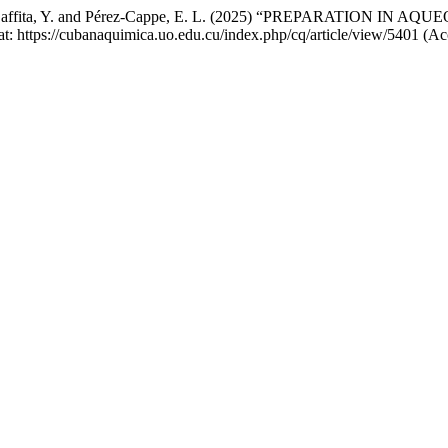
Mosqueda-Laffita, Y. and Pérez-Cappe, E. L. (2025) “PREPARA
 at: https://cubanaquimica.uo.edu.cu/index.php/cq/article/view/5401 (A